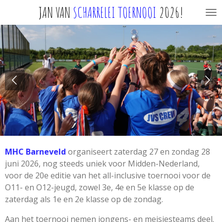
JAN VAN
SCHARRELEI TOERNOOI
2026!
Ga
direct
naar
de
hoofdinhoud
MHC Barneveld
organiseert zaterdag 27 en zondag 28
juni 2026, nog steeds uniek voor Midden-Nederland,
voor de 20e editie van het all-inclusive toernooi voor de
O11- en O12-jeugd, zowel 3e, 4e en 5e klasse op de
zaterdag als 1e en 2e klasse op de zondag.
Aan het toernooi nemen jongens- en meisjesteams deel.