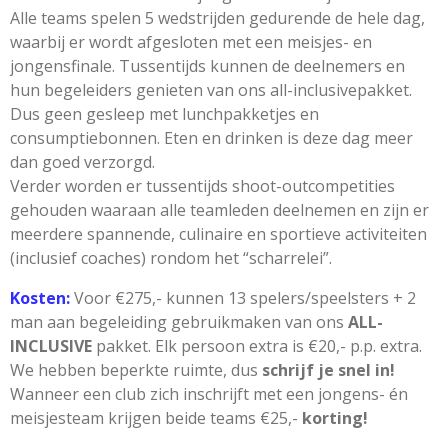
Alle teams spelen 5 wedstrijden gedurende de hele dag,
waarbij er wordt afgesloten met een meisjes- en
jongensfinale. Tussentijds kunnen de deelnemers en
hun begeleiders genieten van ons all-inclusivepakket.
Dus geen gesleep met lunchpakketjes en
consumptiebonnen. Eten en drinken is deze dag meer
dan goed verzorgd.
Verder worden er tussentijds shoot-outcompetities
gehouden waaraan alle teamleden deelnemen en zijn er
meerdere spannende, culinaire en sportieve activiteiten
(inclusief coaches) rondom het “scharrelei”.
Kosten:
Voor €275,- kunnen 13 spelers/speelsters + 2
man aan begeleiding gebruikmaken van ons
ALL-
INCLUSIVE
pakket. Elk persoon extra is €20,- p.p. extra.
We hebben beperkte ruimte, dus
schrijf je snel in!
Wanneer een club zich inschrijft met een jongens- én
meisjesteam krijgen beide teams €25,-
korting!